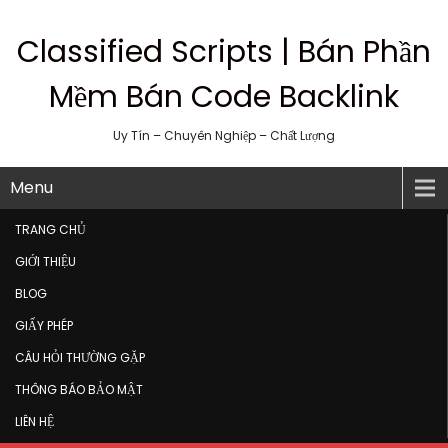
Classified Scripts | Bán Phần
Mềm Bán Code Backlink
Uy Tín – Chuyên Nghiệp – Chất Lượng
Menu
TRANG CHỦ
GIỚI THIỆU
BLOG
GIẤY PHÉP
CÂU HỎI THƯỜNG GẶP
THÔNG BÁO BẢO MẬT
LIÊN HỆ