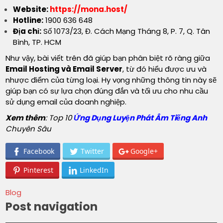
Website:
https://mona.host/
Hotline:
1900 636 648
Địa chỉ:
Số 1073/23, Đ. Cách Mạng Tháng 8, P. 7, Q. Tân
Bình, TP. HCM
Như vậy, bài viết trên đã giúp bạn phân biệt rõ ràng giữa
Email Hosting và Email Server
, từ đó hiểu được ưu và
nhược điểm của từng loại. Hy vọng những thông tin này sẽ
giúp bạn có sự lựa chọn đúng đắn và tối ưu cho nhu cầu
sử dụng email của doanh nghiệp.
Xem thêm
: Top 10
Ứng Dụng Luyện Phát Âm Tiếng Anh
Chuyên Sâu
Facebook
Twitter
Google+
Pinterest
LinkedIn
Blog
Post navigation