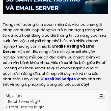
Trong môi trường kinh doanh hiện đại, việc lựa chọn giải
pháp email phù hợp đóng vai trò quan trọng trong việc
tối ưu hóa hoạt động trao đổi thông tin và nâng cao hiệu
suất làm việc. Hai giải pháp phổ biến mà nhiều doanh
nghiệp thường cân nhắc là
Email Hosting và Email
Server
. Mặc dù đều cung cấp dịch vụ email chuyên
nghiệp, nhưng mỗi loại có đặc điểm, ưu nhược điểm và
cách vận hành khác nhau. Hiểu rõ sự khác biệt giữa Email
Hosting và Email Server sẽ giúp doanh nghiệp đưa ra
quyết định đúng đắn, phù hợp với quy mô và nhu cầu
phát triển. Hãy cùng
Classified Scripts
khám phá chi
tiết về hai giải pháp này trong bài viết dưới đây!
Mục lục
Email Server là gì?
Email Hosting là gì?