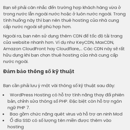
Bạn sẽ phải cân nhắc đến trường hợp khách hàng vừa ở
trong nước lẫn ngoài nước hoặc ở luôn nước ngoài. Trong
tình huống này thì bạn nên thuê hosting của nhà cung
cấp nước ngoài sẽ phù hợp hơn.
Ngoài ra, bạn nên sử dụng thêm CDN để tốc độ tải trang
của website nhanh hơn. Ví dụ như KeyCDN, MaxCDN,
Amazon CloudFront hay Cloudflare,… Các CDN này sẽ rất
hữu dụng khi bạn chọn thuê hosting của nhà cung cấp
nước ngoài.
Đảm bảo thông số kỹ thuật
Bạn cần phải lưu ý một vài thông số kỹ thuật sau đây:
WordPress Hosting có hỗ trợ tính năng thay đổi phiên
bản, chỉnh sửa thông số PHP. Đặc biệt còn hỗ trợ ngôn
ngữ PHP 7.
Bao gồm chức năng quét virus và hỗ trợ an ninh Mod
Ổ đĩa SSD có số lượng tên miền được thêm vào
hosting