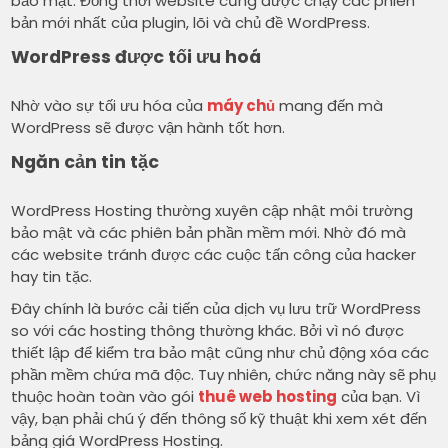
bảo mật. Đồng thời website cũng được chạy các phiên
bản mới nhất của plugin, lõi và chủ đề WordPress.
WordPress được tối ưu hoá
Nhờ vào sự tối ưu hóa của
máy chủ
mang đến mà
WordPress sẽ được vận hành tốt hơn.
Ngăn cản tin tặc
WordPress Hosting thường xuyên cập nhật môi trường
bảo mật và các phiên bản phần mềm mới. Nhờ đó mà
các website tránh được các cuộc tấn công của hacker
hay tin tặc.
Đây chính là bước cải tiến của dịch vụ lưu trữ WordPress
so với các hosting thông thường khác. Bởi vì nó được
thiết lập để kiểm tra bảo mật cũng như chủ động xóa các
phần mềm chứa mã độc. Tuy nhiên, chức năng này sẽ phụ
thuộc hoàn toàn vào gói
thuê web hosting
của bạn. Vì
vậy, bạn phải chú ý đến thông số kỹ thuật khi xem xét đến
bảng giá WordPress Hosting.