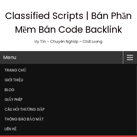
Classified Scripts | Bán Phần
Mềm Bán Code Backlink
Uy Tín – Chuyên Nghiệp – Chất Lượng
Menu
TRANG CHỦ
GIỚI THIỆU
BLOG
GIẤY PHÉP
CÂU HỎI THƯỜNG GẶP
THÔNG BÁO BẢO MẬT
LIÊN HỆ