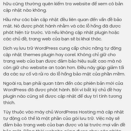
hữu cũng thường quên kiểm tra website để xem có bản
cập nhật nào không.
Hầu như các bản cập nhật đều liên quan đến vấn đề bảo
mật. Nó được phát hành nhằm vá các lỗ hổng đã được
phát hiện từ trước. Và nếu không cập nhật plugin hoặc
các chủ đề, trang web của bạn sẽ bị khai thác.
Dịch vụ lưu trữ WordPress cung cấp chức năng tự động
cập nhật themes plugin hay corel. Không chỉ giữ cho
trang web của bạn được đảm bảo hiệu suất cao mà nó
còn giữ cho website an toàn hơn. Điều này giúp giảm tối
đa các sự cố và rủi ro do lỗ hổng bảo mật của phần mềm.
Ngoài ra, bạn phải quan tâm đến các phiên bản mới của
WordPress đã được phát hành. Bởi vì bất kỳ chủ đề hay
plugin nào cũng sẽ được cập nhật để duy trì tính tương
thích.
Tùy thuộc vào máy chủ WordPress Hosting mà cập nhật
tự động có thể là một phần của gói lưu trữ. Việc này sẽ
đảm bảo trang web của bạn được vá lại trước mọi vấn đề