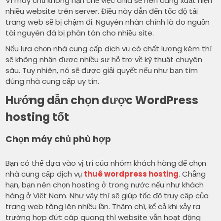
Vì máy chủ không hạn chế việc chia sẻ nên càng xuất hiện
nhiều website trên server. Điều này dẫn đến tốc độ tải
trang web sẽ bị chậm đi. Nguyên nhân chính là do nguồn
tài nguyên đã bị phân tán cho nhiều site.
Nếu lựa chọn nhà cung cấp dịch vụ có chất lượng kém thì
sẽ không nhận được nhiều sự hỗ trợ về kỹ thuật chuyên
sâu. Tuy nhiên, nó sẽ được giải quyết nếu như bạn tìm
đúng nhà cung cấp uy tín.
Hướng dẫn chọn được WordPress
hosting tốt
Chọn máy chủ phù hợp
Bạn có thể dựa vào vị trí của nhóm khách hàng để chọn
nhà cung cấp dịch vụ
thuê wordpress hosting
. Chẳng
hạn, bạn nên chọn hosting ở trong nước nếu như khách
hàng ở Việt Nam. Như vậy thì sẽ giúp tốc độ truy cập của
trang web tăng lên nhiều lần. Thậm chí, kể cả khi xảy ra
trường hợp đứt cáp quang thì website vẫn hoạt động