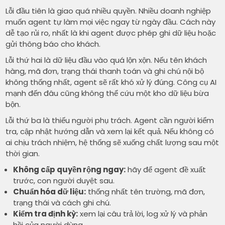
Lỗi đầu tiên là giao quá nhiều quyền. Nhiều doanh nghiệp
muốn agent tự làm mọi việc ngay từ ngày đầu. Cách này
dễ tạo rủi ro, nhất là khi agent được phép ghi dữ liệu hoặc
gửi thông báo cho khách.
Lỗi thứ hai là dữ liệu đầu vào quá lộn xộn. Nếu tên khách
hàng, mã đơn, trạng thái thanh toán và ghi chú nội bộ
không thống nhất, agent sẽ rất khó xử lý đúng. Công cụ AI
mạnh đến đâu cũng không thể cứu một kho dữ liệu bừa
bộn.
Lỗi thứ ba là thiếu người phụ trách. Agent cần người kiểm
tra, cập nhật hướng dẫn và xem lại kết quả. Nếu không có
ai chịu trách nhiệm, hệ thống sẽ xuống chất lượng sau một
thời gian.
Không cấp quyền rộng ngay:
hãy để agent đề xuất
trước, con người duyệt sau.
Chuẩn hóa dữ liệu:
thống nhất tên trường, mã đơn,
trạng thái và cách ghi chú.
Kiểm tra định kỳ:
xem lại câu trả lời, log xử lý và phản
hồi của người dùng.