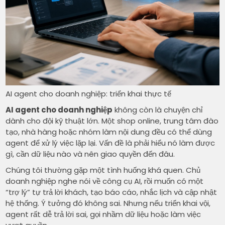
AI agent cho doanh nghiệp: triển khai thực tế
AI agent cho doanh nghiệp
không còn là chuyện chỉ
dành cho đội kỹ thuật lớn. Một shop online, trung tâm đào
tạo, nhà hàng hoặc nhóm làm nội dung đều có thể dùng
agent để xử lý việc lặp lại. Vấn đề là phải hiểu nó làm được
gì, cần dữ liệu nào và nên giao quyền đến đâu.
Chúng tôi thường gặp một tình huống khá quen. Chủ
doanh nghiệp nghe nói về công cụ AI, rồi muốn có một
“trợ lý” tự trả lời khách, tạo báo cáo, nhắc lịch và cập nhật
hệ thống. Ý tưởng đó không sai. Nhưng nếu triển khai vội,
agent rất dễ trả lời sai, gọi nhầm dữ liệu hoặc làm việc