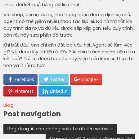
theo dõi kết quả bằng dữ liệu thật.
Với shop, đội nội dung, nhà hàng hoặc đơn vị dịch vụ nhỏ,
agent có thể giảm nhiều thao tác lặp lại. Nó hỗ trợ tốt khi
quy trình đã rõ và dữ liệu được sắp xếp gọn. Nếu quy trình
còn rối, hãy sửa phần đó trước.
Khi bắt đầu, bạn chỉ cần đặt ba câu hỏi. Agent sẽ làm việc
gì? Nó được lấy dữ liệu ở đâu? Ai chịu trách nhiệm kiểm tra
kết quả? Trả lời được ba câu này, việc triển khai sẽ thực tế
hơn và ít rủi ro hơn.
Facebook
Twitter
Google+
Pinterest
LinkedIn
Blog
Post navigation
Ứng dụng AI cho phòng sale từ dữ liệu website
AI agent là gì? Trợ lý tự động hiện đại