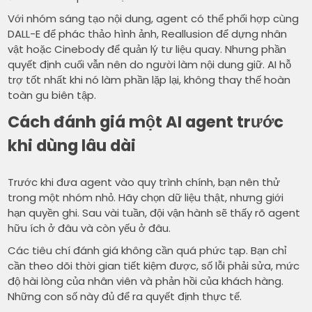
Với nhóm sáng tạo nội dung, agent có thể phối hợp cùng
DALL-E để phác thảo hình ảnh, Reallusion để dựng nhân
vật hoặc Cinebody để quản lý tư liệu quay. Nhưng phần
quyết định cuối vẫn nên do người làm nội dung giữ. AI hỗ
trợ tốt nhất khi nó làm phần lặp lại, không thay thế hoàn
toàn gu biên tập.
Cách đánh giá một AI agent trước
khi dùng lâu dài
Trước khi đưa agent vào quy trình chính, bạn nên thử
trong một nhóm nhỏ. Hãy chọn dữ liệu thật, nhưng giới
hạn quyền ghi. Sau vài tuần, đội vận hành sẽ thấy rõ agent
hữu ích ở đâu và còn yếu ở đâu.
Các tiêu chí đánh giá không cần quá phức tạp. Bạn chỉ
cần theo dõi thời gian tiết kiệm được, số lỗi phải sửa, mức
độ hài lòng của nhân viên và phản hồi của khách hàng.
Những con số này đủ để ra quyết định thực tế.