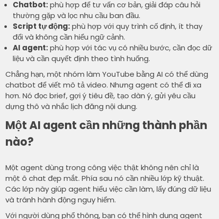
Chatbot:
phù hợp để tư vấn cơ bản, giải đáp câu hỏi
thường gặp và lọc nhu cầu ban đầu.
Script tự động:
phù hợp với quy trình cố định, ít thay
đổi và không cần hiểu ngữ cảnh.
AI agent:
phù hợp với tác vụ có nhiều bước, cần đọc dữ
liệu và cần quyết định theo tình huống.
Chẳng hạn, một nhóm làm YouTube bằng AI có thể dùng
chatbot để viết mô tả video. Nhưng agent có thể đi xa
hơn. Nó đọc brief, gợi ý tiêu đề, tạo dàn ý, gửi yêu cầu
dựng thô và nhắc lịch đăng nội dung.
Một AI agent cần những thành phần
nào?
Một agent dùng trong công việc thật không nên chỉ là
một ô chat đẹp mắt. Phía sau nó cần nhiều lớp kỹ thuật.
Các lớp này giúp agent hiểu việc cần làm, lấy đúng dữ liệu
và tránh hành động nguy hiểm.
Với người dùng phổ thông, bạn có thể hình dung agent