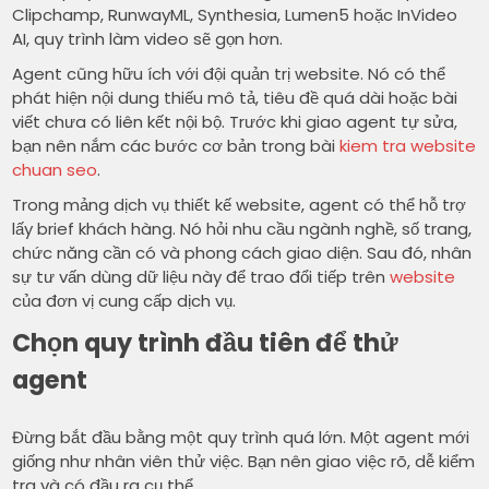
Clipchamp, RunwayML, Synthesia, Lumen5 hoặc InVideo
AI, quy trình làm video sẽ gọn hơn.
Agent cũng hữu ích với đội quản trị website. Nó có thể
phát hiện nội dung thiếu mô tả, tiêu đề quá dài hoặc bài
viết chưa có liên kết nội bộ. Trước khi giao agent tự sửa,
bạn nên nắm các bước cơ bản trong bài
kiem tra website
chuan seo
.
Trong mảng dịch vụ thiết kế website, agent có thể hỗ trợ
lấy brief khách hàng. Nó hỏi nhu cầu ngành nghề, số trang,
chức năng cần có và phong cách giao diện. Sau đó, nhân
sự tư vấn dùng dữ liệu này để trao đổi tiếp trên
website
của đơn vị cung cấp dịch vụ.
Chọn quy trình đầu tiên để thử
agent
Đừng bắt đầu bằng một quy trình quá lớn. Một agent mới
giống như nhân viên thử việc. Bạn nên giao việc rõ, dễ kiểm
tra và có đầu ra cụ thể.