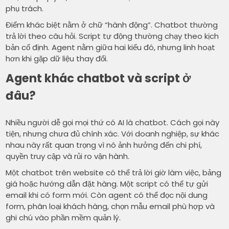
phụ trách.
Điểm khác biệt nằm ở chữ “hành động”. Chatbot thường
trả lời theo câu hỏi. Script tự động thường chạy theo kịch
bản cố định. Agent nằm giữa hai kiểu đó, nhưng linh hoạt
hơn khi gặp dữ liệu thay đổi.
Agent khác chatbot và script ở
đâu?
Nhiều người dễ gọi mọi thứ có AI là chatbot. Cách gọi này
tiện, nhưng chưa đủ chính xác. Với doanh nghiệp, sự khác
nhau này rất quan trọng vì nó ảnh hưởng đến chi phí,
quyền truy cập và rủi ro vận hành.
Một chatbot trên website có thể trả lời giờ làm việc, bảng
giá hoặc hướng dẫn đặt hàng. Một script có thể tự gửi
email khi có form mới. Còn agent có thể đọc nội dung
form, phân loại khách hàng, chọn mẫu email phù hợp và
ghi chú vào phần mềm quản lý.