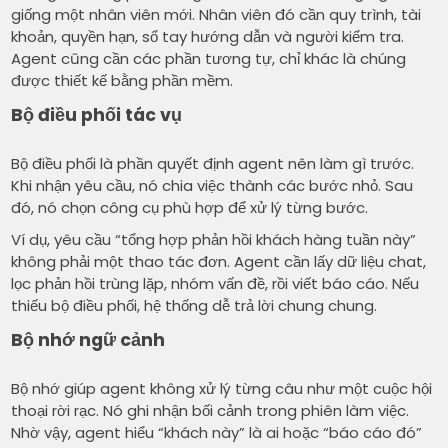
giống một nhân viên mới. Nhân viên đó cần quy trình, tài
khoản, quyền hạn, sổ tay hướng dẫn và người kiểm tra.
Agent cũng cần các phần tương tự, chỉ khác là chúng
được thiết kế bằng phần mềm.
Bộ điều phối tác vụ
Bộ điều phối là phần quyết định agent nên làm gì trước.
Khi nhận yêu cầu, nó chia việc thành các bước nhỏ. Sau
đó, nó chọn công cụ phù hợp để xử lý từng bước.
Ví dụ, yêu cầu “tổng hợp phản hồi khách hàng tuần này”
không phải một thao tác đơn. Agent cần lấy dữ liệu chat,
lọc phản hồi trùng lặp, nhóm vấn đề, rồi viết báo cáo. Nếu
thiếu bộ điều phối, hệ thống dễ trả lời chung chung.
Bộ nhớ ngữ cảnh
Bộ nhớ giúp agent không xử lý từng câu như một cuộc hội
thoại rời rạc. Nó ghi nhận bối cảnh trong phiên làm việc.
Nhờ vậy, agent hiểu “khách này” là ai hoặc “báo cáo đó”