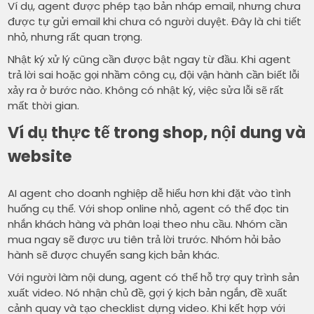
Ví dụ, agent được phép tạo bản nháp email, nhưng chưa
được tự gửi email khi chưa có người duyệt. Đây là chi tiết
nhỏ, nhưng rất quan trọng.
Nhật ký xử lý cũng cần được bật ngay từ đầu. Khi agent
trả lời sai hoặc gọi nhầm công cụ, đội vận hành cần biết lỗi
xảy ra ở bước nào. Không có nhật ký, việc sửa lỗi sẽ rất
mất thời gian.
Ví dụ thực tế trong shop, nội dung và
website
AI agent cho doanh nghiệp dễ hiểu hơn khi đặt vào tình
huống cụ thể. Với shop online nhỏ, agent có thể đọc tin
nhắn khách hàng và phân loại theo nhu cầu. Nhóm cần
mua ngay sẽ được ưu tiên trả lời trước. Nhóm hỏi bảo
hành sẽ được chuyển sang kịch bản khác.
Với người làm nội dung, agent có thể hỗ trợ quy trình sản
xuất video. Nó nhận chủ đề, gợi ý kịch bản ngắn, đề xuất
cảnh quay và tạo checklist dựng video. Khi kết hợp với