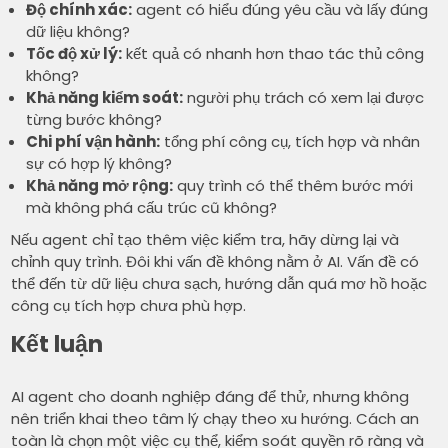
Độ chính xác:
agent có hiểu đúng yêu cầu và lấy đúng
dữ liệu không?
Tốc độ xử lý:
kết quả có nhanh hơn thao tác thủ công
không?
Khả năng kiểm soát:
người phụ trách có xem lại được
từng bước không?
Chi phí vận hành:
tổng phí công cụ, tích hợp và nhân
sự có hợp lý không?
Khả năng mở rộng:
quy trình có thể thêm bước mới
mà không phá cấu trúc cũ không?
Nếu agent chỉ tạo thêm việc kiểm tra, hãy dừng lại và
chỉnh quy trình. Đôi khi vấn đề không nằm ở AI. Vấn đề có
thể đến từ dữ liệu chưa sạch, hướng dẫn quá mơ hồ hoặc
công cụ tích hợp chưa phù hợp.
Kết luận
AI agent cho doanh nghiệp đáng để thử, nhưng không
nên triển khai theo tâm lý chạy theo xu hướng. Cách an
toàn là chọn một việc cụ thể, kiểm soát quyền rõ ràng và