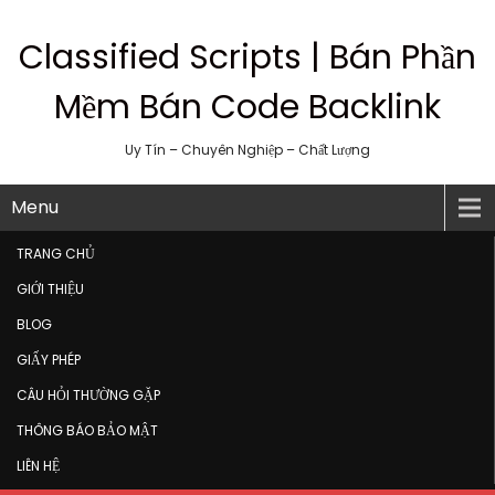
Classified Scripts | Bán Phần
Mềm Bán Code Backlink
Uy Tín – Chuyên Nghiệp – Chất Lượng
Menu
TRANG CHỦ
GIỚI THIỆU
BLOG
GIẤY PHÉP
CÂU HỎI THƯỜNG GẶP
THÔNG BÁO BẢO MẬT
LIÊN HỆ