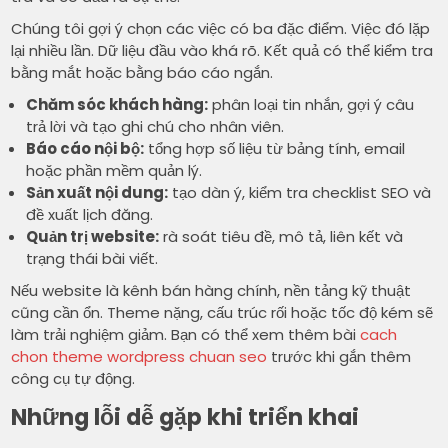
Chúng tôi gợi ý chọn các việc có ba đặc điểm. Việc đó lặp
lại nhiều lần. Dữ liệu đầu vào khá rõ. Kết quả có thể kiểm tra
bằng mắt hoặc bằng báo cáo ngắn.
Chăm sóc khách hàng:
phân loại tin nhắn, gợi ý câu
trả lời và tạo ghi chú cho nhân viên.
Báo cáo nội bộ:
tổng hợp số liệu từ bảng tính, email
hoặc phần mềm quản lý.
Sản xuất nội dung:
tạo dàn ý, kiểm tra checklist SEO và
đề xuất lịch đăng.
Quản trị website:
rà soát tiêu đề, mô tả, liên kết và
trạng thái bài viết.
Nếu website là kênh bán hàng chính, nền tảng kỹ thuật
cũng cần ổn. Theme nặng, cấu trúc rối hoặc tốc độ kém sẽ
làm trải nghiệm giảm. Bạn có thể xem thêm bài
cach
chon theme wordpress chuan seo
trước khi gắn thêm
công cụ tự động.
Những lỗi dễ gặp khi triển khai