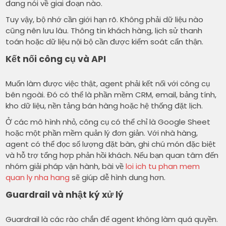
đang nói về giai đoạn nào.
Tuy vậy, bộ nhớ cần giới hạn rõ. Không phải dữ liệu nào
cũng nên lưu lâu. Thông tin khách hàng, lịch sử thanh
toán hoặc dữ liệu nội bộ cần được kiểm soát cẩn thận.
Kết nối công cụ và API
Muốn làm được việc thật, agent phải kết nối với công cụ
bên ngoài. Đó có thể là phần mềm CRM, email, bảng tính,
kho dữ liệu, nền tảng bán hàng hoặc hệ thống đặt lịch.
Ở các mô hình nhỏ, công cụ có thể chỉ là Google Sheet
hoặc một phần mềm quản lý đơn giản. Với nhà hàng,
agent có thể đọc số lượng đặt bàn, ghi chú món đặc biệt
và hỗ trợ tổng hợp phản hồi khách. Nếu bạn quan tâm đến
nhóm giải pháp vận hành, bài về
loi ich tu phan mem
quan ly nha hang
sẽ giúp dễ hình dung hơn.
Guardrail và nhật ký xử lý
Guardrail là các rào chắn để agent không làm quá quyền.