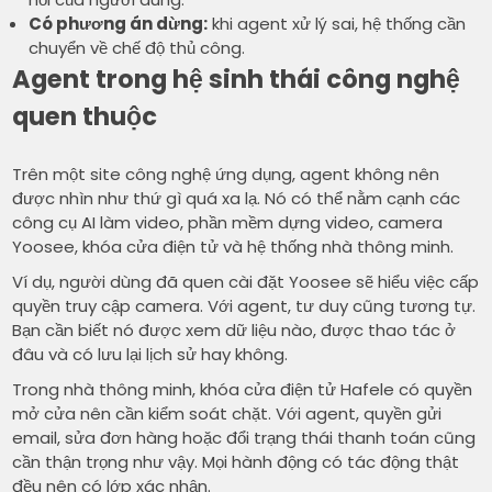
Có phương án dừng:
khi agent xử lý sai, hệ thống cần
chuyển về chế độ thủ công.
Agent trong hệ sinh thái công nghệ
quen thuộc
Trên một site công nghệ ứng dụng, agent không nên
được nhìn như thứ gì quá xa lạ. Nó có thể nằm cạnh các
công cụ AI làm video, phần mềm dựng video, camera
Yoosee, khóa cửa điện tử và hệ thống nhà thông minh.
Ví dụ, người dùng đã quen cài đặt Yoosee sẽ hiểu việc cấp
quyền truy cập camera. Với agent, tư duy cũng tương tự.
Bạn cần biết nó được xem dữ liệu nào, được thao tác ở
đâu và có lưu lại lịch sử hay không.
Trong nhà thông minh, khóa cửa điện tử Hafele có quyền
mở cửa nên cần kiểm soát chặt. Với agent, quyền gửi
email, sửa đơn hàng hoặc đổi trạng thái thanh toán cũng
cần thận trọng như vậy. Mọi hành động có tác động thật
đều nên có lớp xác nhận.