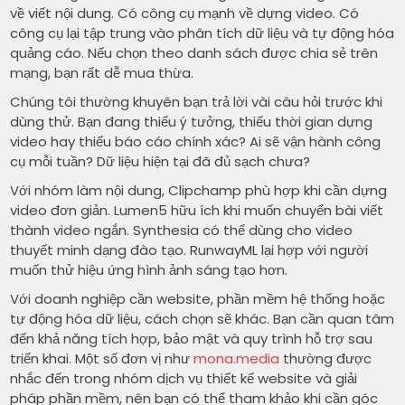
về viết nội dung. Có công cụ mạnh về dựng video. Có
công cụ lại tập trung vào phân tích dữ liệu và tự động hóa
quảng cáo. Nếu chọn theo danh sách được chia sẻ trên
mạng, bạn rất dễ mua thừa.
Chúng tôi thường khuyên bạn trả lời vài câu hỏi trước khi
dùng thử. Bạn đang thiếu ý tưởng, thiếu thời gian dựng
video hay thiếu báo cáo chính xác? Ai sẽ vận hành công
cụ mỗi tuần? Dữ liệu hiện tại đã đủ sạch chưa?
Với nhóm làm nội dung, Clipchamp phù hợp khi cần dựng
video đơn giản. Lumen5 hữu ích khi muốn chuyển bài viết
thành video ngắn. Synthesia có thể dùng cho video
thuyết minh dạng đào tạo. RunwayML lại hợp với người
muốn thử hiệu ứng hình ảnh sáng tạo hơn.
Với doanh nghiệp cần website, phần mềm hệ thống hoặc
tự động hóa dữ liệu, cách chọn sẽ khác. Bạn cần quan tâm
đến khả năng tích hợp, bảo mật và quy trình hỗ trợ sau
triển khai. Một số đơn vị như
mona.media
thường được
nhắc đến trong nhóm dịch vụ thiết kế website và giải
pháp phần mềm, nên bạn có thể tham khảo khi cần góc