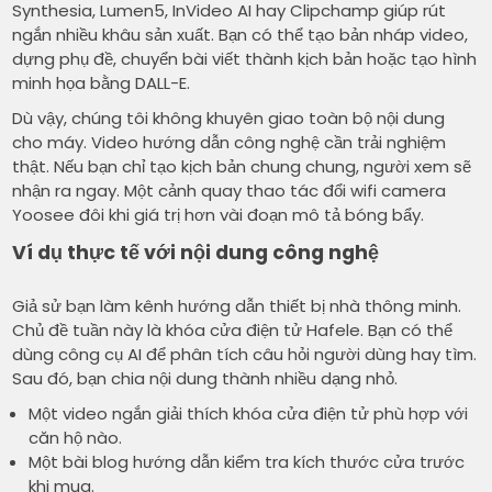
Synthesia, Lumen5, InVideo AI hay Clipchamp giúp rút
ngắn nhiều khâu sản xuất. Bạn có thể tạo bản nháp video,
dựng phụ đề, chuyển bài viết thành kịch bản hoặc tạo hình
minh họa bằng DALL-E.
Dù vậy, chúng tôi không khuyên giao toàn bộ nội dung
cho máy. Video hướng dẫn công nghệ cần trải nghiệm
thật. Nếu bạn chỉ tạo kịch bản chung chung, người xem sẽ
nhận ra ngay. Một cảnh quay thao tác đổi wifi camera
Yoosee đôi khi giá trị hơn vài đoạn mô tả bóng bẩy.
Ví dụ thực tế với nội dung công nghệ
Giả sử bạn làm kênh hướng dẫn thiết bị nhà thông minh.
Chủ đề tuần này là khóa cửa điện tử Hafele. Bạn có thể
dùng công cụ AI để phân tích câu hỏi người dùng hay tìm.
Sau đó, bạn chia nội dung thành nhiều dạng nhỏ.
Một video ngắn giải thích khóa cửa điện tử phù hợp với
căn hộ nào.
Một bài blog hướng dẫn kiểm tra kích thước cửa trước
khi mua.