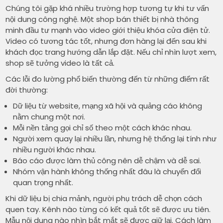
Chúng tôi gặp khá nhiều trường hợp tương tự khi tư vấn
nội dung công nghệ. Một shop bán thiết bị nhà thông
minh đầu tư mạnh vào video giới thiệu khóa cửa điện tử.
Video có tương tác tốt, nhưng đơn hàng lại đến sau khi
khách đọc trang hướng dẫn lắp đặt. Nếu chỉ nhìn lượt xem,
shop sẽ tưởng video là tất cả.
Các lỗi đo lường phổ biến thường đến từ những điểm rất
đời thường:
Dữ liệu từ website, mạng xã hội và quảng cáo không
nằm chung một nơi.
Mỗi nền tảng gọi chỉ số theo một cách khác nhau.
Người xem quay lại nhiều lần, nhưng hệ thống lại tính như
nhiều người khác nhau.
Báo cáo được làm thủ công nên dễ chậm và dễ sai.
Nhóm vận hành không thống nhất đâu là chuyển đổi
quan trọng nhất.
Khi dữ liệu bị chia mảnh, người phụ trách dễ chọn cách
quen tay. Kênh nào từng có kết quả tốt sẽ được ưu tiên.
Mẫu nội dung nào nhìn bắt mắt sẽ được giữ lại. Cách làm