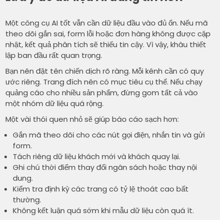
Một công cụ AI tốt vẫn cần dữ liệu đầu vào đủ ổn. Nếu mã
theo dõi gắn sai, form lỗi hoặc đơn hàng không được cập
nhật, kết quả phân tích sẽ thiếu tin cậy. Vì vậy, khâu thiết
lập ban đầu rất quan trọng.
Bạn nên đặt tên chiến dịch rõ ràng. Mỗi kênh cần có quy
ước riêng. Trang đích nên có mục tiêu cụ thể. Nếu chạy
quảng cáo cho nhiều sản phẩm, đừng gom tất cả vào
một nhóm dữ liệu quá rộng.
Một vài thói quen nhỏ sẽ giúp báo cáo sạch hơn:
Gắn mã theo dõi cho các nút gọi điện, nhắn tin và gửi
form.
Tách riêng dữ liệu khách mới và khách quay lại.
Ghi chú thời điểm thay đổi ngân sách hoặc thay nội
dung.
Kiểm tra định kỳ các trang có tỷ lệ thoát cao bất
thường.
Không kết luận quá sớm khi mẫu dữ liệu còn quá ít.