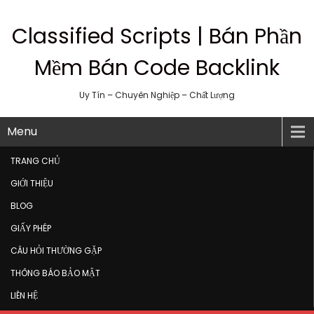
Classified Scripts | Bán Phần
Mềm Bán Code Backlink
Uy Tín – Chuyên Nghiệp – Chất Lượng
Menu
TRANG CHỦ
GIỚI THIỆU
BLOG
GIẤY PHÉP
CÂU HỎI THƯỜNG GẶP
THÔNG BÁO BẢO MẬT
LIÊN HỆ