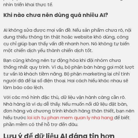
nhìn triển khai thực tế.
Khi nào chưa nên dùng quá nhiều AI?
AI không sửa được mọi vấn đề. Nếu sản phẩm chưa rõ, nội
dung thiếu thông tin thật hoặc website khó dùng, công
cụ chỉ giúp bạn thấy vấn đề nhanh hơn. Nó không tự biến
một chiến dịch yếu thành chiến dịch tốt.
Bạn cũng không nên tự động hóa khi đội nhóm chưa
thống nhất quy trình. Ví dụ, bộ phận bán hàng gọi một lượt
tư vấn là khách tiềm năng. Bộ phận marketing lại chỉ tính
người đã để lại số điện thoại. Hai cách hiểu khác nhau sẽ
làm báo cáo lệch.
Với các mô hình đặc thù, dữ liệu vận hành càng cần rõ.
Nhà hàng là ví dụ dễ thấy. Nếu muốn nối dữ liệu đặt bàn,
đơn hàng và chương trình khách hàng thân thiết, bạn nên
hiểu trước
loi ich tu phan mem quan ly nha hang
để biết
phần mềm có thể hỗ trợ đến đâu.
Lưu ý để dữ liệu AI đáng tin hơn