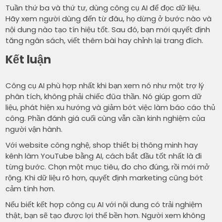
Tuần thứ ba và thứ tư, dùng công cụ AI để đọc dữ liệu.
Hãy xem người dùng đến từ đâu, họ dừng ở bước nào và
nội dung nào tạo tín hiệu tốt. Sau đó, bạn mới quyết định
tăng ngân sách, viết thêm bài hay chỉnh lại trang đích.
Kết luận
Công cụ AI phù hợp nhất khi bạn xem nó như một trợ lý
phân tích, không phải chiếc đũa thần. Nó giúp gom dữ
liệu, phát hiện xu hướng và giảm bớt việc làm báo cáo thủ
công. Phần đánh giá cuối cùng vẫn cần kinh nghiệm của
người vận hành.
Với website công nghệ, shop thiết bị thông minh hay
kênh làm YouTube bằng AI, cách bắt đầu tốt nhất là đi
từng bước. Chọn một mục tiêu, đo cho đúng, rồi mới mở
rộng. Khi dữ liệu rõ hơn, quyết định marketing cũng bớt
cảm tính hơn.
Nếu biết kết hợp công cụ AI với nội dung có trải nghiệm
thật, bạn sẽ tạo được lợi thế bền hơn. Người xem không