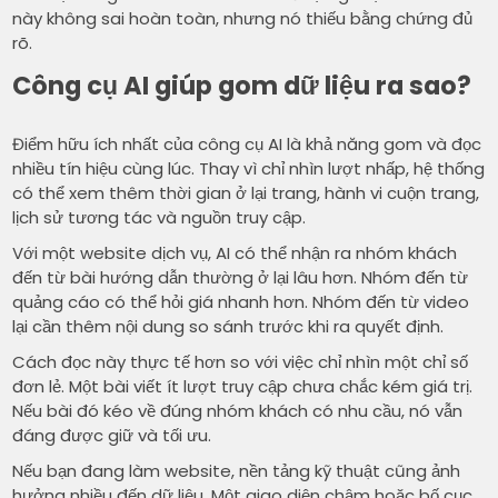
này không sai hoàn toàn, nhưng nó thiếu bằng chứng đủ
rõ.
Công cụ AI giúp gom dữ liệu ra sao?
Điểm hữu ích nhất của công cụ AI là khả năng gom và đọc
nhiều tín hiệu cùng lúc. Thay vì chỉ nhìn lượt nhấp, hệ thống
có thể xem thêm thời gian ở lại trang, hành vi cuộn trang,
lịch sử tương tác và nguồn truy cập.
Với một website dịch vụ, AI có thể nhận ra nhóm khách
đến từ bài hướng dẫn thường ở lại lâu hơn. Nhóm đến từ
quảng cáo có thể hỏi giá nhanh hơn. Nhóm đến từ video
lại cần thêm nội dung so sánh trước khi ra quyết định.
Cách đọc này thực tế hơn so với việc chỉ nhìn một chỉ số
đơn lẻ. Một bài viết ít lượt truy cập chưa chắc kém giá trị.
Nếu bài đó kéo về đúng nhóm khách có nhu cầu, nó vẫn
đáng được giữ và tối ưu.
Nếu bạn đang làm website, nền tảng kỹ thuật cũng ảnh
hưởng nhiều đến dữ liệu. Một giao diện chậm hoặc bố cục