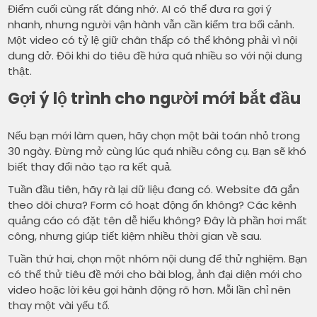
Điểm cuối cùng rất đáng nhớ. AI có thể đưa ra gợi ý
nhanh, nhưng người vận hành vẫn cần kiểm tra bối cảnh.
Một video có tỷ lệ giữ chân thấp có thể không phải vì nội
dung dở. Đôi khi do tiêu đề hứa quá nhiều so với nội dung
thật.
Gợi ý lộ trình cho người mới bắt đầu
Nếu bạn mới làm quen, hãy chọn một bài toán nhỏ trong
30 ngày. Đừng mở cùng lúc quá nhiều công cụ. Bạn sẽ khó
biết thay đổi nào tạo ra kết quả.
Tuần đầu tiên, hãy rà lại dữ liệu đang có. Website đã gắn
theo dõi chưa? Form có hoạt động ổn không? Các kênh
quảng cáo có đặt tên dễ hiểu không? Đây là phần hơi mất
công, nhưng giúp tiết kiệm nhiều thời gian về sau.
Tuần thứ hai, chọn một nhóm nội dung để thử nghiệm. Bạn
có thể thử tiêu đề mới cho bài blog, ảnh đại diện mới cho
video hoặc lời kêu gọi hành động rõ hơn. Mỗi lần chỉ nên
thay một vài yếu tố.