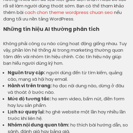
rối sẽ làm người dùng thoát sớm. Bạn có thể tham khảo
thêm bài
cach chon theme wordpress chuan seo
nếu
đang tối ưu nền tảng WordPress.
Những tín hiệu AI thường phân tích
Không phải công cụ nào cũng hoạt động giống nhau. Tuy
vậy, phần lớn hệ thống AI trong marketing thường quan
tâm đến vài nhóm tín hiệu chính. Các tín hiệu này giúp
bạn hiểu người dùng kỹ hơn.
Nguồn truy cập:
người dùng đến từ tìm kiếm, quảng
cáo, mạng xã hội hay email.
Hành vi trên trang:
họ đọc nội dung nào, dừng ở đâu
và thoát ở bước nào.
Mức độ tương tác:
họ xem video, bấm nút, điền form
hay lưu sản phẩm.
Lịch sử quay lại:
họ ghé website một lần hay nhiều lần
trước khi liên hệ.
Nhóm nội dung quan tâm:
họ thích bài hướng dẫn, so
sánh, đánh giá hay bảng giá.