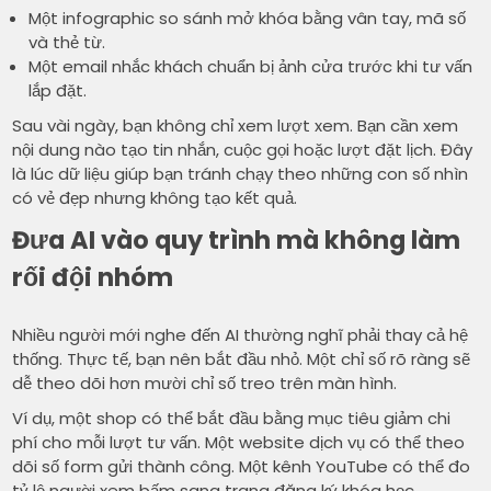
Một infographic so sánh mở khóa bằng vân tay, mã số
và thẻ từ.
Một email nhắc khách chuẩn bị ảnh cửa trước khi tư vấn
lắp đặt.
Sau vài ngày, bạn không chỉ xem lượt xem. Bạn cần xem
nội dung nào tạo tin nhắn, cuộc gọi hoặc lượt đặt lịch. Đây
là lúc dữ liệu giúp bạn tránh chạy theo những con số nhìn
có vẻ đẹp nhưng không tạo kết quả.
Đưa AI vào quy trình mà không làm
rối đội nhóm
Nhiều người mới nghe đến AI thường nghĩ phải thay cả hệ
thống. Thực tế, bạn nên bắt đầu nhỏ. Một chỉ số rõ ràng sẽ
dễ theo dõi hơn mười chỉ số treo trên màn hình.
Ví dụ, một shop có thể bắt đầu bằng mục tiêu giảm chi
phí cho mỗi lượt tư vấn. Một website dịch vụ có thể theo
dõi số form gửi thành công. Một kênh YouTube có thể đo
tỷ lệ người xem bấm sang trang đăng ký khóa học.