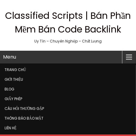
Classified Scripts | Bán Phần
Mềm Bán Code Backlink
Uy Tín – Chuyên Nghiệp – Chất Lượng
Menu
TRANG CHỦ
GIỚI THIỆU
BLOG
GIẤY PHÉP
CÂU HỎI THƯỜNG GẶP
THÔNG BÁO BẢO MẬT
LIÊN HỆ